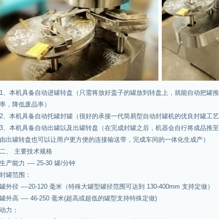
1、本机具备自动进罐转盘（只需将放好盖子的罐放到转盘上，就能自动把罐
率，降低废品率）
2、本机具备自动托罐封罐（很好的承接一代简易型自动封罐机的优良封罐工
3、本机具备自动出罐以及出罐转盘（在完成封罐之后，机器会自行将成品推
由出罐转盘也可以让用户更方便的连接输送带，完成车间的一体化生成产）
二、 主要技术规格
生产能力 ---- 25-30 罐/分钟
封罐范围：
罐外径 ----20-120 毫米（特殊大罐型罐径范围可达到 130-400mm 支持定做）
罐外高 ---- 46-250 毫米(超高或超低的罐型支持特殊定做)
动力：